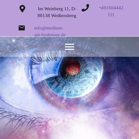
+491604442
Im Weinberg 11, D-
111
88138 Weißensberg
info@medium-
am-bodensee.de
Spirit im Blick