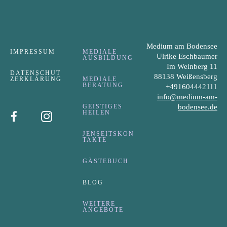
Medium am Bodensee
IMPRESSUM
MEDIALE
Ulrike Eschbaumer
AUSBILDUNG
Im Weinberg 11
DATENSCHUT
88138 Weißensberg
ZERKLÄRUNG
MEDIALE
BERATUNG
+491604442111
info@medium-am-
GEISTIGES
bodensee.de
HEILEN
JENSEITSKON
TAKTE
GÄSTEBUCH
BLOG
WEITERE
ANGEBOTE