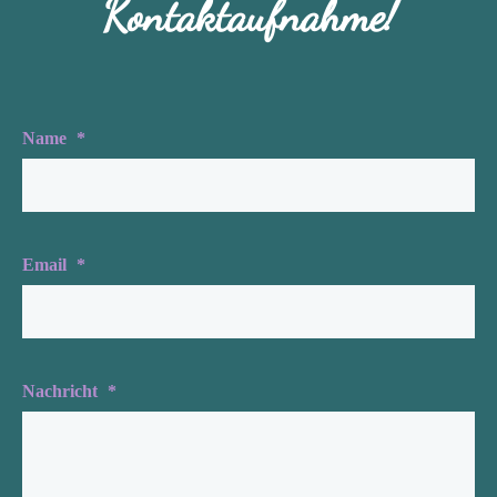
Kontaktaufnahme!
Name
*
Email
*
Nachricht
*