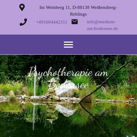
Im Weinberg 11, D-88138 Weißensberg-
Rehlings
info@medium-
+491604442111
am-bodensee.de
Psychotherapie am
Bodensee