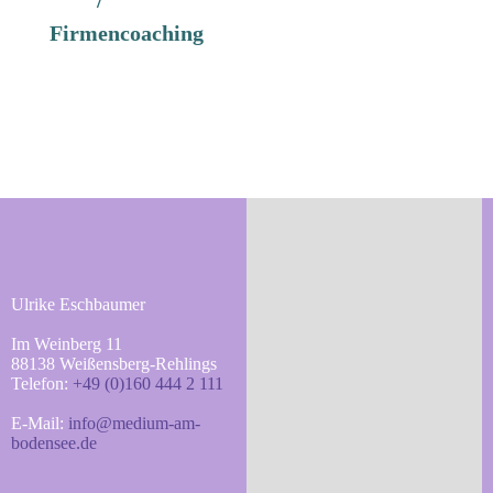
/
Firmencoaching
Ulrike Eschbaumer
Im Weinberg 11
88138 Weißensberg-Rehlings
Telefon:
+49 (0)160 444 2 111
E-Mail:
info@medium-am-
bodensee.de